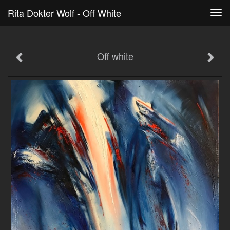
Rita Dokter Wolf - Off White
Tog
navi
Off white