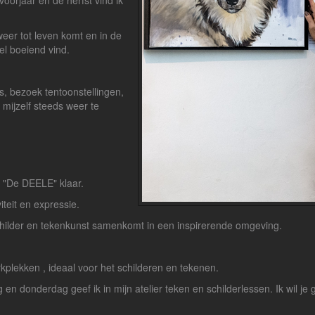
voorjaar en de herfst vind ik
weer tot leven komt en in de
eel boeiend vind.
s, bezoek tentoonstellingen,
 mijzelf steeds weer te
r "De DEELE" klaar.
viteit en expressie.
schilder en tekenkunst samenkomt in een inspirerende omgeving.
rkplekken , ideaal voor het schilderen en tekenen.
 donderdag geef ik in mijn atelier teken en schilderlessen. Ik wil je 