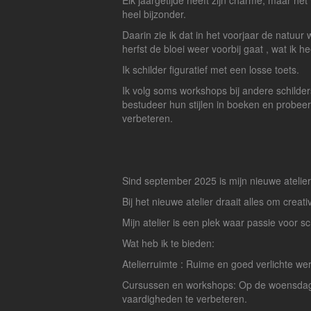
Elk jaargetijde heeft zijn charme, maar het 
heel bijzonder.
Daarin zie ik dat in het voorjaar de natuur 
herfst de bloei weer voorbij gaat , wat ik h
Ik schilder figuratief met een losse toets.
Ik volg soms workshops bij andere schilder
bestudeer hun stijlen in boeken en probeer
verbeteren.
Sind september 2025 is mijn nieuwe atelie
Bij het nieuwe atelier draait alles om creati
Mijn atelier is een plek waar passie voor 
Wat heb ik te bieden:
Atelierruimte : Ruime en goed verlichte we
Cursussen en workshops: Op de woensdag en
vaardigheden te verbeteren.