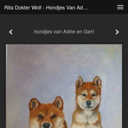
Rita Dokter Wolf - Hondjes Van Adrie En Gert
Tog
navi
hondjes van Adrie en Gert