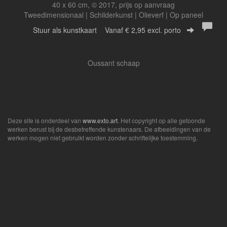
40 x 60 cm, © 2017, prijs op aanvraag
Tweedimensionaal | Schilderkunst | Olieverf | Op paneel
Stuur als kunstkaart
Vanaf € 2,95 excl. porto
Oussant schaap
Deze site is onderdeel van
www.exto.art
. Het copyright op alle getoonde
werken berust bij de desbetreffende kunstenaars. De afbeeldingen van de
werken mogen niet gebruikt worden zonder schriftelijke toestemming.