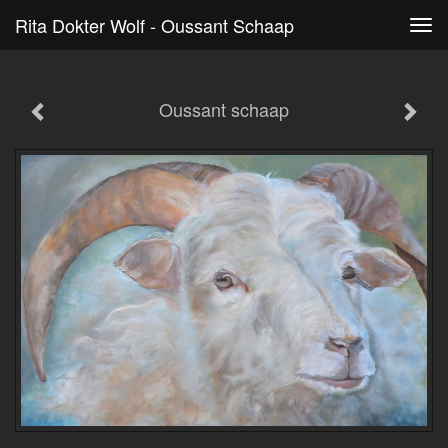
Rita Dokter Wolf - Oussant Schaap
Tog
navi
Oussant schaap